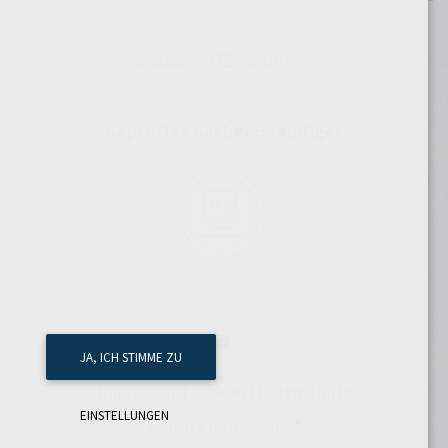
© 2026
WAITZ consulting
Geprüfter Sachverständiger
JA, ICH STIMME ZU
Impressum
|
Cookies
|
Datenschutz
EINSTELLUNGEN
website by mobylon®