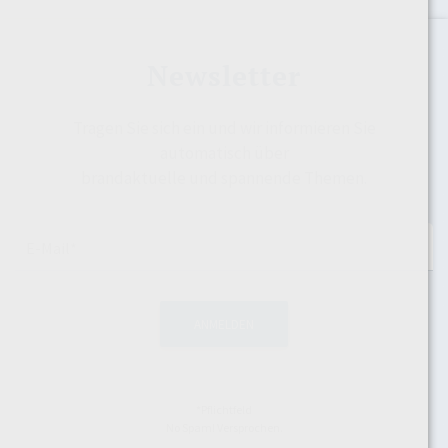
Newsletter
Tragen Sie sich ein und wir informieren Sie
automatisch über
brandaktuelle und spannende Themen.
E-Mail*
ANMELDEN
*Pflichtfeld
No Spam! Versprochen.