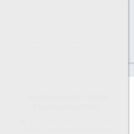
Mit dem WAITZ-Newsletter informieren wir Sie regelmäßig zu aktuellen Themen
rund um unser Leistungsspektrum, stellen Ihnen die neuesten Themen vor und
präsentieren Ihnen interessante Neuigkeiten.
Mit der Newsletter-Anmeldung stimmen Sie dem Erhalt des Newsletters zu. Der
Newsletter wird per E-Mail verschickt.
Wir werden Ihre personenbezogenen Daten, die wir für den Versand des
Newsletters verarbeiten, nicht Dritten zur Verfügung stellen. Sie können den
Newsletter jederzeit in der Fußnote der Newsletter-Mail abbestellen.
Außergewöhnliche
Fachkompetenz
Die Zusammenarbeit zwischen Steffen
Waitz und mir als Vertreter der Bitburger