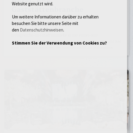
Hotel- und
Website genutzt wird.
Gaststättenbranche
Um weitere Informationen darüber zu erhalten
01.04.2023
besuchen Sie bitte unsere Seite mit
den
Datenschutzhinweisen
.
Erfolgreiche Geschäftsmodelle in der Hotel- und
Gaststättenbranche: Entdecke verschiedene Modelle und wie
Stimmen Sie der Verwendung von Cookies zu?
man sie anwenden kann, um sein Geschäft zu verbessern.