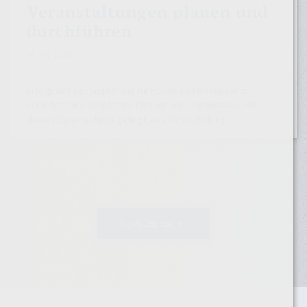
Veranstaltungen planen und
durchführen
01.03.2023
Erfolgreiche Eventplanung für Hotels und Restaurants
erfordert eine sorgfältige Planung und Organisation. Mit
diesen Expertentipps gelingt jede Veranstaltung.
NEWS ÜBERSICHT