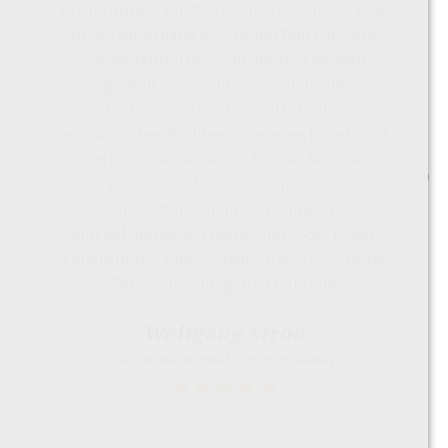
Braugruppe dauerte ziemlich genau 20 Jahre.
In 20 Jahren habe ich Steffen Waitz als sehr
kompetenten Geschäftspartner kennen
gelernt. Seine außergewöhnliche
Fachkompetenz beinhaltete alle
erforderlichen Fachbereiche eines Hotel- und
Gastronomiebetriebes. Küche, Service,
Previous
Nex
Vertrieb, betriebswirtschaftliche
Auswertungen- und Planungen,
Einkaufsbereiche Food & Non Food, hohes
Lebensmittel und Getränke Know How sowie
Personalplanung- und Führung.
Wolfgang Stroh
BITBURGER BRAUGRUPPE GmbH