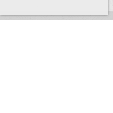
© 2026
WAITZ consulting
Geprüfter Sachverständiger
Impressum
|
Cookies
|
Datenschutz