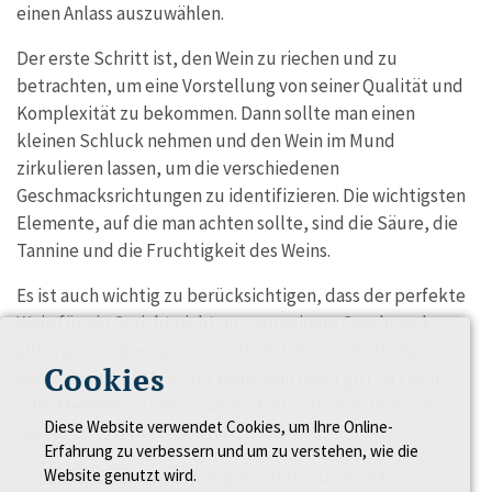
einen Anlass auszuwählen.
Der erste Schritt ist, den Wein zu riechen und zu
betrachten, um eine Vorstellung von seiner Qualität und
Komplexität zu bekommen. Dann sollte man einen
kleinen Schluck nehmen und den Wein im Mund
zirkulieren lassen, um die verschiedenen
Geschmacksrichtungen zu identifizieren. Die wichtigsten
Elemente, auf die man achten sollte, sind die Säure, die
Tannine und die Fruchtigkeit des Weins.
Es ist auch wichtig zu berücksichtigen, dass der perfekte
Wein für ein Gericht nicht nur von seinem Geschmack
abhängt, sondern auch von der Art des Gerichts, das
Cookies
serviert wird. Ein leichter Weißwein passt gut zu Fisch
oder Meeresfrüchten, während ein schwerer Rotwein
Diese Website verwendet Cookies, um Ihre Online-
besser zu rotem Fleisch passt.
Erfahrung zu verbessern und um zu verstehen, wie die
Website genutzt wird.
Sobald der perfekte Wein gefunden wurde, ist die